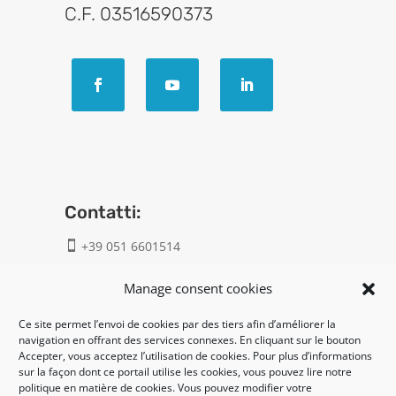
C.F. 03516590373
Contatti:
+39 051 6601514

info@geatech.it

Manage consent cookies
Ce site permet l’envoi de cookies par des tiers afin d’améliorer la
UNI EN ISO 9001: 2015
navigation en offrant des services connexes. En cliquant sur le bouton
Accepter, vous acceptez l’utilisation de cookies. Pour plus d’informations
sur la façon dont ce portail utilise les cookies, vous pouvez lire notre
Legal:
politique en matière de cookies. Vous pouvez modifier votre