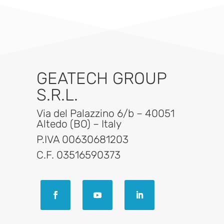
GEATECH GROUP
S.R.L.
Via del Palazzino 6/b – 40051
Altedo (BO) – Italy
P.IVA 00630681203
C.F. 03516590373