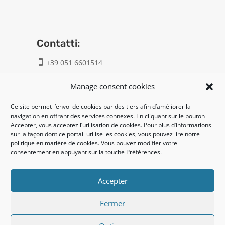
Contatti:
+39 051 6601514

info@geatech.it

Manage consent cookies
Ce site permet l’envoi de cookies par des tiers afin d’améliorer la
UNI EN ISO 9001: 2015
navigation en offrant des services connexes. En cliquant sur le bouton
Accepter, vous acceptez l’utilisation de cookies. Pour plus d’informations
sur la façon dont ce portail utilise les cookies, vous pouvez lire notre
Legal:
politique en matière de cookies. Vous pouvez modifier votre
consentement en appuyant sur la touche Préférences.
Privacy policy
Cookie policy
Accepter
Fermer
UNI EN ISO 14001: 2015