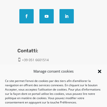
Contatti:
+39 051 6601514

info@geatech.it

Manage consent cookies
Ce site permet l’envoi de cookies par des tiers afin d’améliorer la
UNI EN ISO 9001: 2015
navigation en offrant des services connexes. En cliquant sur le bouton
Accepter, vous acceptez l’utilisation de cookies. Pour plus d’informations
sur la façon dont ce portail utilise les cookies, vous pouvez lire notre
Legal:
politique en matière de cookies. Vous pouvez modifier votre
consentement en appuyant sur la touche Préférences.
Privacy policy