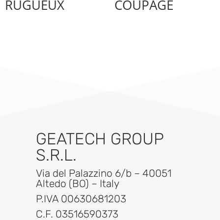
RUGUEUX
COUPAGE
GEATECH GROUP
S.R.L.
Via del Palazzino 6/b – 40051
Altedo (BO) – Italy
P.IVA 00630681203
C.F. 03516590373