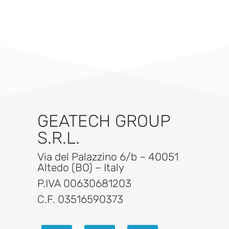
GEATECH GROUP
S.R.L.
Via del Palazzino 6/b – 40051
Altedo (BO) – Italy
P.IVA 00630681203
C.F. 03516590373