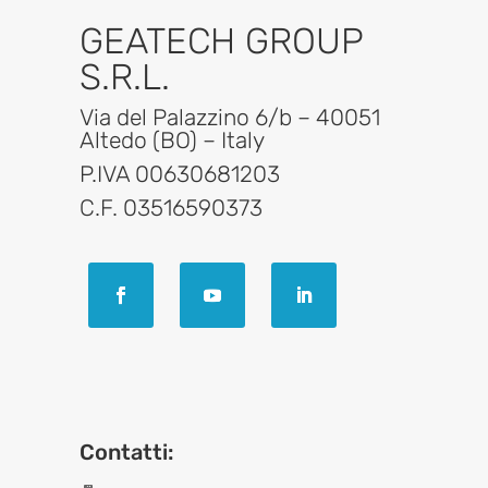
GEATECH GROUP
S.R.L.
Via del Palazzino 6/b – 40051
Altedo (BO) – Italy
P.IVA 00630681203
C.F. 03516590373
Contatti: