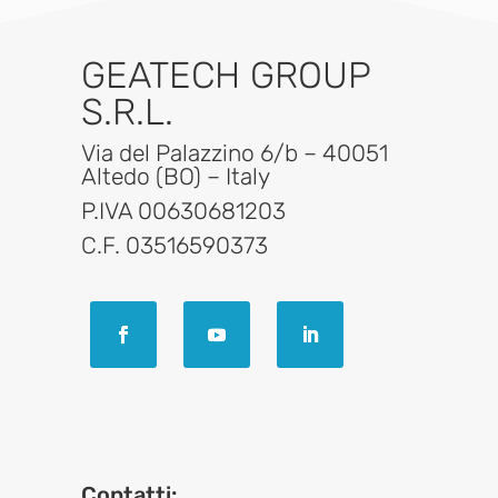
GEATECH GROUP
S.R.L.
Via del Palazzino 6/b – 40051
Altedo (BO) – Italy
P.IVA 00630681203
C.F. 03516590373
Contatti: