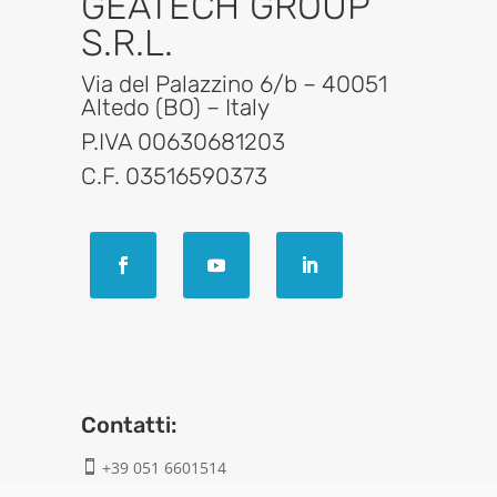
GEATECH GROUP
S.R.L.
Via del Palazzino 6/b – 40051
Altedo (BO) – Italy
P.IVA 00630681203
C.F. 03516590373
Contatti:
+39 051 6601514
