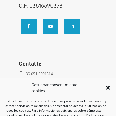
C.F. 03516590373
Contatti:
+39 051 6601514

info@geatech.it

Gestionar consentimiento
cookies
UNI EN ISO 9001: 2015
Este sitio web utiliza cookies de terceros para mejorar la navegación y
ofrecer servicios relacionados. Con Aceptar se acepta la utilización de
todos los cookies. Para informaciones adicionales sobre cómo este
Legal:
portal utiliza los cookies leer nuestra Cookie Policy. Con Preferencias se