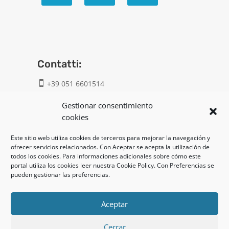
Contatti:
+39 051 6601514

info@geatech.it

Gestionar consentimiento
cookies
UNI EN ISO 9001: 2015
Este sitio web utiliza cookies de terceros para mejorar la navegación y
ofrecer servicios relacionados. Con Aceptar se acepta la utilización de
todos los cookies. Para informaciones adicionales sobre cómo este
Legal:
portal utiliza los cookies leer nuestra Cookie Policy. Con Preferencias se
pueden gestionar las preferencias.
Privacy policy
Cookie policy
Aceptar
Cerrar
UNI EN ISO 14001: 2015