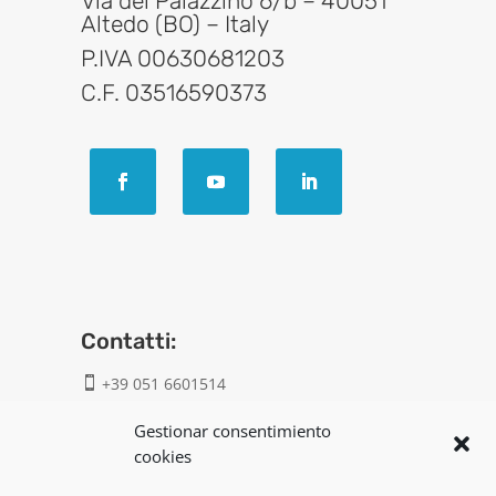
Via del Palazzino 6/b – 40051
Altedo (BO) – Italy
P.IVA 00630681203
C.F. 03516590373
Contatti:
+39 051 6601514

info@geatech.it

Gestionar consentimiento
cookies
UNI EN ISO 9001: 2015