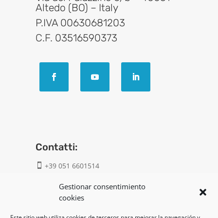
Altedo (BO) – Italy
P.IVA 00630681203
C.F. 03516590373
Contatti:
+39 051 6601514

info@geatech.it

Gestionar consentimiento
cookies
UNI EN ISO 9001: 2015
Este sitio web utiliza cookies de terceros para mejorar la navegación y