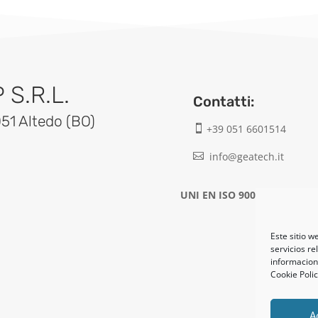
S.R.L.
Contatti:
051 Altedo (BO)
+39 051 6601514

info@geatech.it

UNI EN ISO 9001: 2015
Este sitio w
servicios re
informacione
Cookie Poli
A