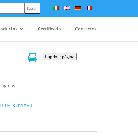
Buscar
roductos
Certificado
Contactos

Imprimir página
 agujas.
TO FEROVIARIO