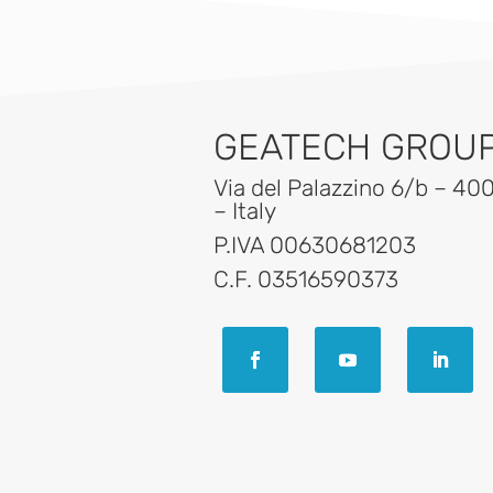
GEATECH GROUP 
Via del Palazzino 6/b – 40
– Italy
P.IVA 00630681203
C.F. 03516590373