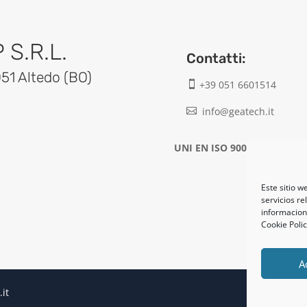
S.R.L.
Contatti:
051 Altedo (BO)
+39 051 6601514

info@geatech.it

UNI EN ISO 9001: 2015
Este sitio w
servicios re
informacione
Cookie Poli
A
.it