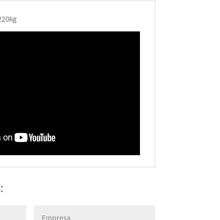
220kg
: