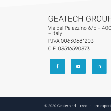
GEATECH GROUP 
Via del Palazzino 6/b – 40
– Italy
P.IVA 00630681203
C.F. 03516590373
© 2020 Geatech srl | credits:
pro-export