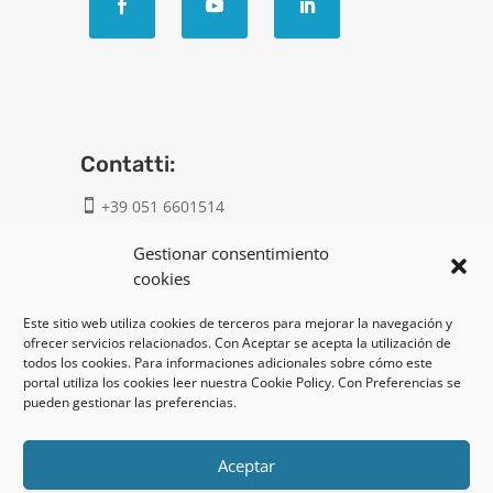
Contatti:
+39 051 6601514

info@geatech.it

Gestionar consentimiento
cookies
UNI EN ISO 9001: 2015
Este sitio web utiliza cookies de terceros para mejorar la navegación y
ofrecer servicios relacionados. Con Aceptar se acepta la utilización de
todos los cookies. Para informaciones adicionales sobre cómo este
Legal:
portal utiliza los cookies leer nuestra Cookie Policy. Con Preferencias se
pueden gestionar las preferencias.
Privacy policy
Cookie policy
Aceptar