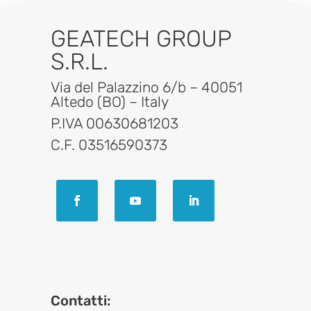
GEATECH GROUP
S.R.L.
Via del Palazzino 6/b – 40051
Altedo (BO) – Italy
P.IVA 00630681203
C.F. 03516590373
Contatti: