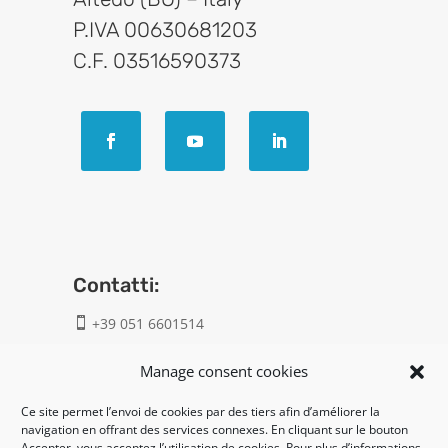
P.IVA 00630681203
C.F. 03516590373
Contatti:
+39 051 6601514

info@geatech.it

Manage consent cookies
Ce site permet l’envoi de cookies par des tiers afin d’améliorer la
UNI EN ISO 9001: 2015
navigation en offrant des services connexes. En cliquant sur le bouton
Accepter, vous acceptez l’utilisation de cookies. Pour plus d’informations