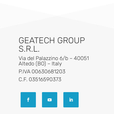
GEATECH GROUP
S.R.L.
Via del Palazzino 6/b – 40051
Altedo (BO) – Italy
P.IVA 00630681203
C.F. 03516590373