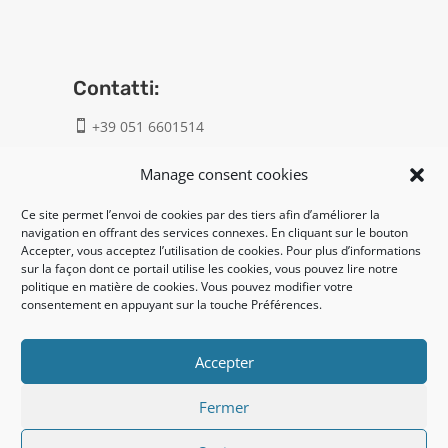
Contatti:
+39 051 6601514

info@geatech.it

Manage consent cookies
Ce site permet l’envoi de cookies par des tiers afin d’améliorer la
UNI EN ISO 9001: 2015
navigation en offrant des services connexes. En cliquant sur le bouton
Accepter, vous acceptez l’utilisation de cookies. Pour plus d’informations
sur la façon dont ce portail utilise les cookies, vous pouvez lire notre
Legal:
politique en matière de cookies. Vous pouvez modifier votre
consentement en appuyant sur la touche Préférences.
Privacy policy
Cookie policy
Accepter
Fermer
UNI EN ISO 14001: 2015