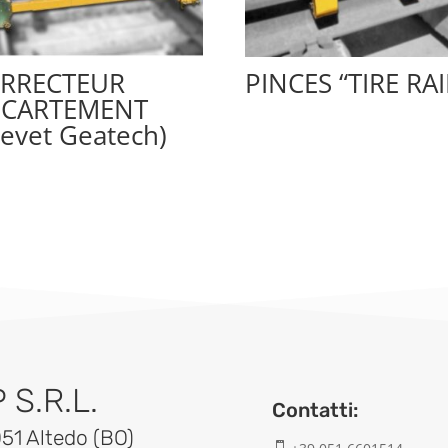
RRECTEUR
PINCES “TIRE RAI
ECARTEMENT
revet Geatech)
S.R.L.
Contatti:
051 Altedo (BO)
