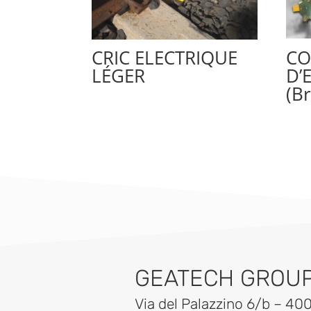
CRIC ELECTRIQUE
CO
LÉGER
D’
(B
GEATECH GROUP 
Via del Palazzino 6/b – 40