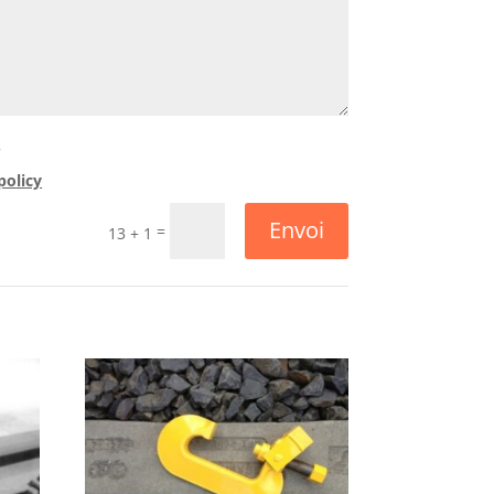
s
policy
Envoi
=
13 + 1