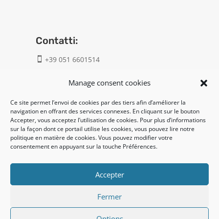
Contatti:
+39 051 6601514

info@geatech.it

Manage consent cookies
Ce site permet l’envoi de cookies par des tiers afin d’améliorer la
UNI EN ISO 9001: 2015
navigation en offrant des services connexes. En cliquant sur le bouton
Accepter, vous acceptez l’utilisation de cookies. Pour plus d’informations
sur la façon dont ce portail utilise les cookies, vous pouvez lire notre
Legal:
politique en matière de cookies. Vous pouvez modifier votre
consentement en appuyant sur la touche Préférences.
Privacy policy
Cookie policy
Accepter
Fermer
UNI EN ISO 14001: 2015
Options