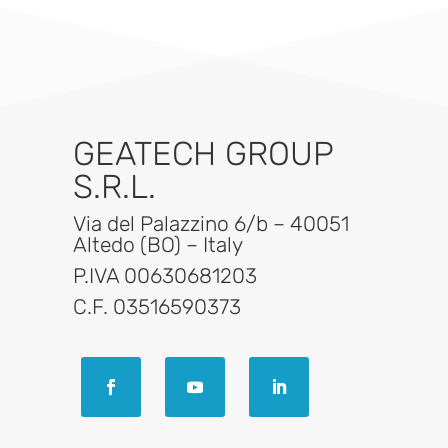
GEATECH GROUP
S.R.L.
Via del Palazzino 6/b – 40051
Altedo (BO) – Italy
P.IVA 00630681203
C.F. 03516590373