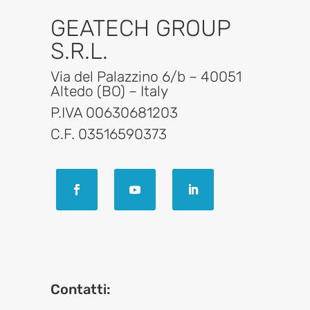
GEATECH GROUP
S.R.L.
Via del Palazzino 6/b – 40051
Altedo (BO) – Italy
P.IVA 00630681203
C.F. 03516590373
Contatti: