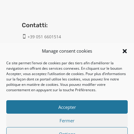
Contatti:
+39 051 6601514

info@geatech.it

Manage consent cookies
Ce site permet l’envoi de cookies par des tiers afin d’améliorer la
UNI EN ISO 9001: 2015
navigation en offrant des services connexes. En cliquant sur le bouton
Accepter, vous acceptez l’utilisation de cookies. Pour plus d’informations
sur la façon dont ce portail utilise les cookies, vous pouvez lire notre
Legal:
politique en matière de cookies. Vous pouvez modifier votre
consentement en appuyant sur la touche Préférences.
Privacy policy
Cookie policy
Accepter
Fermer
UNI EN ISO 14001: 2015
Options