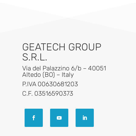
GEATECH GROUP
S.R.L.
Via del Palazzino 6/b – 40051
Altedo (BO) – Italy
P.IVA 00630681203
C.F. 03516590373