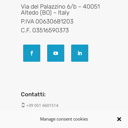
Via del Palazzino 6/b – 40051
Altedo (BO) – Italy
P.IVA 00630681203
C.F. 03516590373
Contatti:
+39 051 6601514

info@geatech.it

Manage consent cookies