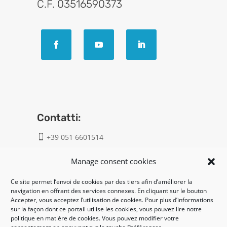
C.F. 03516590373
Contatti:
+39 051 6601514

info@geatech.it

Manage consent cookies
Ce site permet l’envoi de cookies par des tiers afin d’améliorer la
UNI EN ISO 9001: 2015
navigation en offrant des services connexes. En cliquant sur le bouton
Accepter, vous acceptez l’utilisation de cookies. Pour plus d’informations
sur la façon dont ce portail utilise les cookies, vous pouvez lire notre
Legal:
politique en matière de cookies. Vous pouvez modifier votre