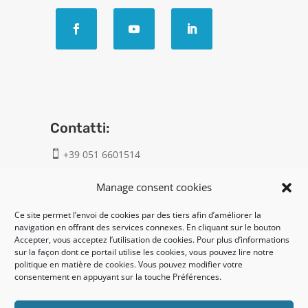
Contatti:
+39 051 6601514

info@geatech.it

Manage consent cookies
Ce site permet l’envoi de cookies par des tiers afin d’améliorer la
UNI EN ISO 9001: 2015
navigation en offrant des services connexes. En cliquant sur le bouton
Accepter, vous acceptez l’utilisation de cookies. Pour plus d’informations
sur la façon dont ce portail utilise les cookies, vous pouvez lire notre
Legal:
politique en matière de cookies. Vous pouvez modifier votre
consentement en appuyant sur la touche Préférences.
Privacy policy