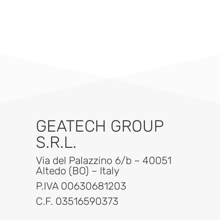
GEATECH GROUP
S.R.L.
Via del Palazzino 6/b – 40051
Altedo (BO) – Italy
P.IVA 00630681203
C.F. 03516590373