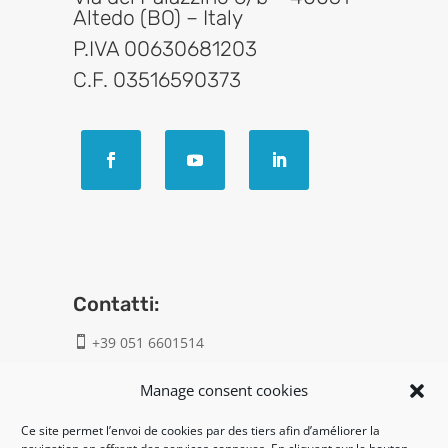
Altedo (BO) – Italy
P.IVA 00630681203
C.F. 03516590373
Contatti:
+39 051 6601514

info@geatech.it

Manage consent cookies
Ce site permet l’envoi de cookies par des tiers afin d’améliorer la
UNI EN ISO 9001: 2015