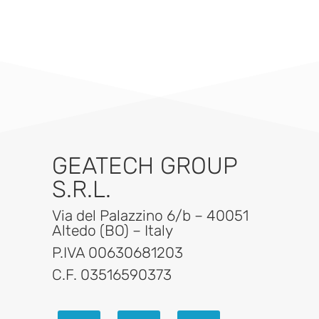
GEATECH GROUP
S.R.L.
Via del Palazzino 6/b – 40051
Altedo (BO) – Italy
P.IVA 00630681203
C.F. 03516590373