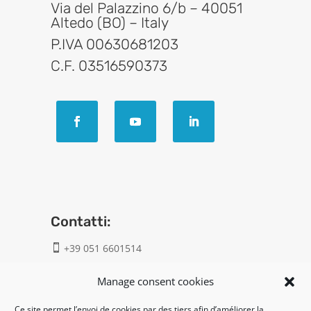
Via del Palazzino 6/b – 40051
Altedo (BO) – Italy
P.IVA 00630681203
C.F. 03516590373
Contatti:
+39 051 6601514

info@geatech.it

Manage consent cookies
Ce site permet l’envoi de cookies par des tiers afin d’améliorer la