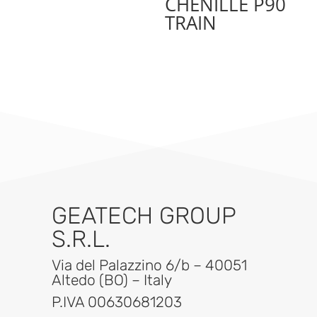
CHENILLE P90
TRAIN
GEATECH GROUP
S.R.L.
Via del Palazzino 6/b – 40051
Altedo (BO) – Italy
P.IVA 00630681203