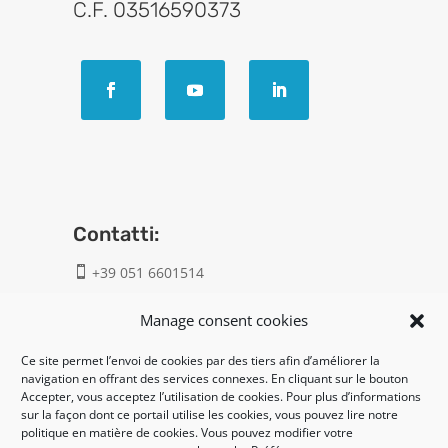
C.F. 03516590373
Contatti:
+39 051 6601514

info@geatech.it

Manage consent cookies
Ce site permet l’envoi de cookies par des tiers afin d’améliorer la
UNI EN ISO 9001: 2015
navigation en offrant des services connexes. En cliquant sur le bouton
Accepter, vous acceptez l’utilisation de cookies. Pour plus d’informations
sur la façon dont ce portail utilise les cookies, vous pouvez lire notre
Legal:
politique en matière de cookies. Vous pouvez modifier votre